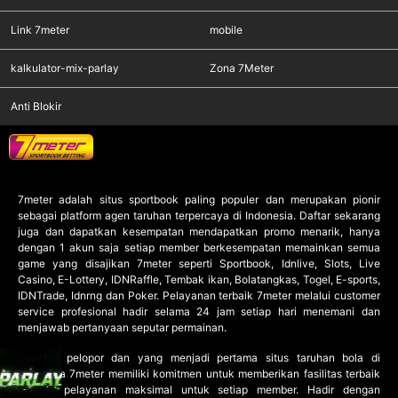
Link 7meter
mobile
kalkulator-mix-parlay
Zona 7Meter
Anti Blokir
7meter
adalah situs sportbook paling populer dan merupakan pionir
sebagai platform agen taruhan terpercaya di Indonesia. Daftar sekarang
juga dan dapatkan kesempatan mendapatkan promo menarik, hanya
dengan 1 akun saja setiap member berkesempatan memainkan semua
game yang disajikan 7meter seperti Sportbook, Idnlive, Slots, Live
Casino, E-Lottery, IDNRaffle, Tembak ikan, Bolatangkas, Togel, E-sports,
IDNTrade, Idnrng dan Poker. Pelayanan terbaik 7meter melalui customer
service profesional hadir selama 24 jam setiap hari menemani dan
menjawab pertanyaan seputar permainan.
Sebagai pelopor dan yang menjadi pertama situs taruhan bola di
Indonesia 7meter memiliki komitmen untuk memberikan fasilitas terbaik
dengan pelayanan maksimal untuk setiap member. Hadir dengan